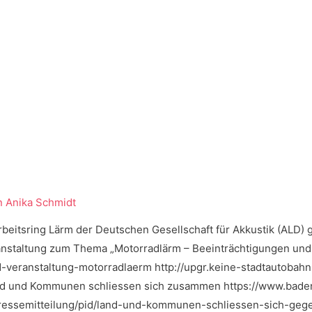
n
Anika Schmidt
rbeitsring Lärm der Deutschen Gesellschaft für Akkustik (ALD)
staltung zum Thema „Motorradlärm – Beeinträchtigungen und 
ld-veranstaltung-motorradlaerm http://upgr.keine-stadtautoba
d und Kommunen schliessen sich zusammen https://www.bade
pressemitteilung/pid/land-und-kommunen-schliessen-sich-ge