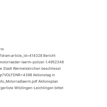
ärm
dram:article_id=414328 Bericht
motorraeder-laerm-polizei-1.4952348
ie Stadt Wermelskirchen beschliesst
asp?VOLFDNR=4398 Aktionstag in
fo_Motorradlaerm.pdf Aktionsplan
rliste Witzlingen-Leichlingen bittet