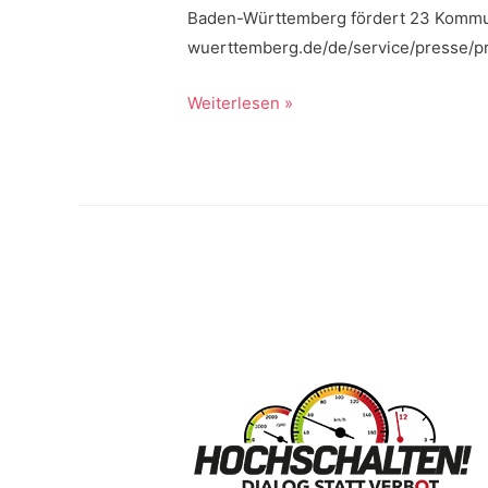
Baden-Württemberg fördert 23 Kommun
wuerttemberg.de/de/service/presse/p
Die
Weiterlesen »
Historie
2019