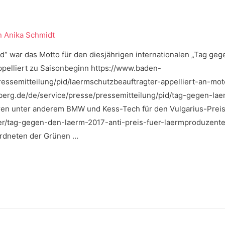
n
Anika Schmidt
nd“ war das Motto für den diesjährigen internationalen „Tag ge
ppelliert zu Saisonbeginn https://www.baden-
essemitteilung/pid/laermschutzbeauftragter-appelliert-an-mot
erg.de/de/service/presse/pressemitteilung/pid/tag-gegen-laer
en unter anderem BMW und Kess-Tech für den Vulgarius-Prei
er/tag-gegen-den-laerm-2017-anti-preis-fuer-laermproduzent
eordneten der Grünen …