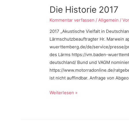
Die Historie 2017
Kommentar verfassen
/
Allgemein
/ Vo
2017 „Akustische Vielfalt in Deutschla
Lärmschutzbeauftragter Hr. Marwein a
wuerttemberg.de/de/service/presse/pr
des Lärms https://vm.baden-wuerttemb
deutschland/ Bund und VAGM nominier
https://www.motorradonline.de/ratgeb
ist nicht auffindbar. Anfrage von Abg
Die
Weiterlesen »
Historie
2017