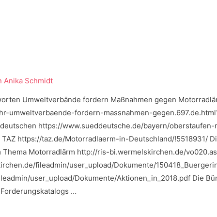
n
Anika Schmidt
tworten Umweltverbände fordern Maßnahmen gegen Motorradl
ehr-umweltverbaende-fordern-massnahmen-gegen.697.de.html?
deutschen https://www.sueddeutsche.de/bayern/oberstaufen-
er TAZ https://taz.de/Motorradlaerm-in-Deutschland/!5518931/ D
m Thema Motorradlärm http://ris-bi.wermelskirchen.de/vo020.
irchen.de/fileadmin/user_upload/Dokumente/150418_Buergerin
leadmin/user_upload/Dokumente/Aktionen_in_2018.pdf Die Bürge
Forderungskatalogs …